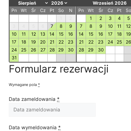
Wrzesień 2026
Pn
Wt
Śr
Cz
Pt
So
N
Pn
Wt
Śr
Cz
Pt
S
1
2
1
2
3
4
5
3
4
5
6
7
8
9
7
8
9
10
11
12
10
11
12
13
14
15
16
14
15
16
17
18
19
17
18
19
20
21
22
23
21
22
23
24
25
2
24
25
26
27
28
29
30
28
29
30
31
Formularz rezerwacji
Wymagane pola
*
Data zameldowania
*
Data wymeldowania
*